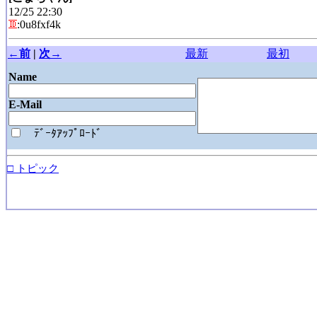
12/25 22:30
:0u8fxf4k
←前
|
次→
最新
最初
Name
E-Mail
ﾃﾞｰﾀｱｯﾌﾟﾛｰﾄﾞ
□ トピック