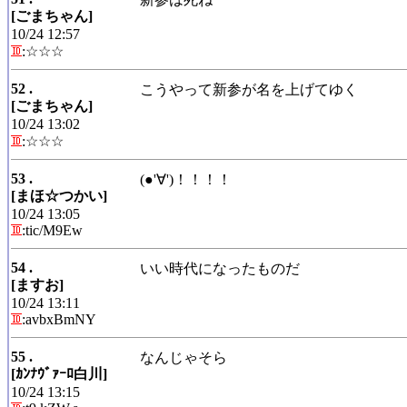
[ごまちゃん]
10/24 12:57
:☆☆☆
52 .
こうやって新参が名を上げてゆく
[ごまちゃん]
10/24 13:02
:☆☆☆
53 .
(●'∀')！！！！
[まほ☆つかい]
10/24 13:05
:tic/M9Ew
54 .
いい時代になったものだ
[ますお]
10/24 13:11
:avbxBmNY
55 .
なんじゃそら
[ｶﾝﾅｳﾞｧｰﾛ白川]
10/24 13:15