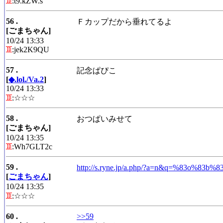
:t9.kZW.s
56 .
Ｆカップだから垂れてるよ
[ごまちゃん]
10/24 13:33
:jek2K9QU
57 .
記念ぱぴこ
[
◆.lol./Va.2
]
10/24 13:33
:☆☆☆
58 .
おつぱいみせて
[ごまちゃん]
10/24 13:35
:Wh7GLT2c
59 .
http://s.ryne.jp/a.php/?a=n&q=%83o%83b
[
ごまちゃん
]
10/24 13:35
:☆☆☆
60 .
>>59