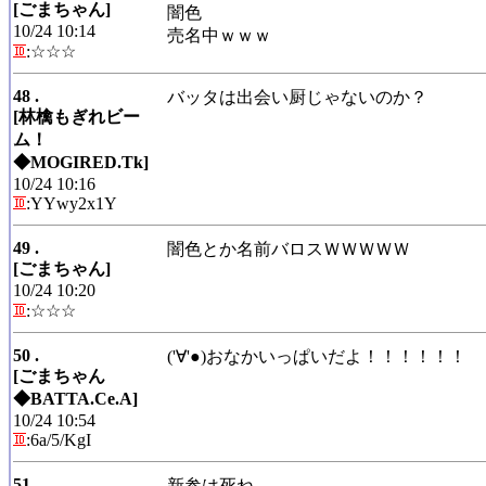
[ごまちゃん]
闇色
10/24 10:14
売名中ｗｗｗ
:☆☆☆
48 .
バッタは出会い厨じゃないのか？
[林檎もぎれビー
ム！
◆MOGIRED.Tk]
10/24 10:16
:YYwy2x1Y
49 .
闇色とか名前バロスＷＷＷＷＷ
[ごまちゃん]
10/24 10:20
:☆☆☆
50 .
('∀'●)おなかいっぱいだよ！！！！！！
[ごまちゃん
◆BATTA.Ce.A]
10/24 10:54
:6a/5/KgI
51 .
新参は死ね