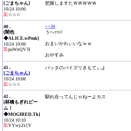
[ごまちゃん]
把握しますたＷＷＷＷＷ
10/24 10:06
:☆☆☆
40 .
>>39
[闇色
うへｯｯ///
◆ALICE.wPmk]
おまいかわぃいなｗｗ
10/24 10:08
:paWnQV3I
おやすみ
41 .
バッタのパイズリきもてぃよ
[
ごまちゃん
]
10/24 10:08
:☆☆☆
42 .
馴れ合ってんじゃねーよカス
[林檎もぎれビー
ム！
◆MOGIRED.Tk]
10/24 10:10
:YYwy2x1Y