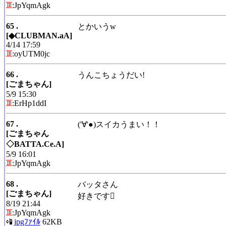
:JpYqmAgk
65 .
とかいうw
[◆CLUBMAN.aA]
4/14 17:59
:oyUTM0jc
66 .
うんこちょうだい!
[ごまちゃん]
5/9 15:30
:ErHp1ddI
67 .
('∀'●)スイカうまい！！
[ごまちゃん
◇BATTA.Ce.A]
5/9 16:01
:JpYqmAgk
68 .
バッタさん
[ごまちゃん]
好きです
8/19 21:44
:JpYqmAgk
jpgﾌｧｲﾙ
62KB