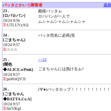
バッタとかいう障害者
最
23 .
殿様バッタゎ
[ロバ☆パン]
ロバパンが一人で
10/24 9:56
ムシャムシャムシャムシャ
:UTLUVzAQ
24 .
バッタ売名に必死(笑
[ごまちゃん]
10/24 9:57
:☆☆☆
25 .
>>22
[闇色
ごまちゃんには負けるぉ//
◆ALICE.wPmk]
10/24 9:57
:paWnQV3I
26 .
('∀'●)バッタカップ！！！！！！！！
[ごまちゃん
◆BATTA.Ce.A]
10/24 9:57
:6a/5/KgI