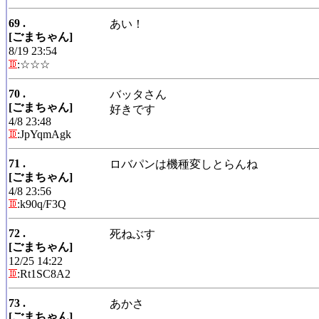
69 .
あい！
[ごまちゃん]
8/19 23:54
:☆☆☆
70 .
バッタさん
[ごまちゃん]
好きです
4/8 23:48
:JpYqmAgk
71 .
ロバパンは機種変しとらんね
[ごまちゃん]
4/8 23:56
:k90q/F3Q
72 .
死ねぶす
[ごまちゃん]
12/25 14:22
:Rt1SC8A2
73 .
あかさ
[ごまちゃん]