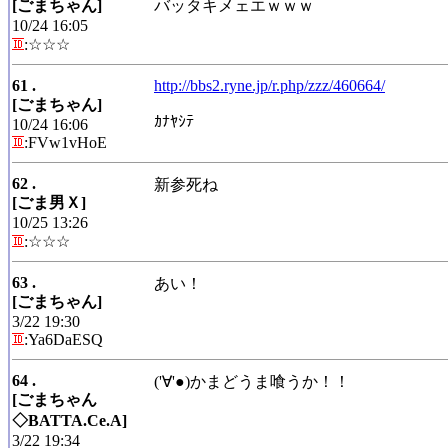
[ごまちゃん]
バッタキメェエｗｗｗ
10/24 16:05
:☆☆☆
61 .
http://bbs2.ryne.jp/r.php/zzz/460664/
[ごまちゃん]
ｶﾅﾔｼﾃ
10/24 16:06
:FVw1vHoE
62 .
新参死ね
[ごま男Ｘ]
10/25 13:26
:☆☆☆
63 .
あい！
[ごまちゃん]
3/22 19:30
:Ya6DaESQ
64 .
('∀'●)かまどうま喰うか！！
[ごまちゃん
◇BATTA.Ce.A]
3/22 19:34