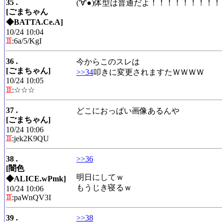
35 .
('∀'●)体型は普通だよ！！！！！！！！
[ごまちゃん
◆BATTA.Ce.A]
10/24 10:04
:6a/5/KgI
36 .
今からこのスレは
[ごまちゃん]
>>34
叩きに変更されますたＷＷＷＷ
10/24 10:05
:☆☆☆
37 .
どこにおっぱい画像あるんや
[ごまちゃん]
10/24 10:06
:jek2K9QU
38 .
>>36
[闇色
明日にしてｗ
◆ALICE.wPmk]
もうじき寝るｗ
10/24 10:06
:paWnQV3I
39 .
>>38