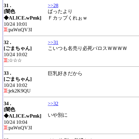
31 .
>>28
[闇色
ばったより
◆ALICE.wPmk]
Ｆカップくれぉｗ
10/24 10:01
:paWnQV3I
32 .
>>31
[ごまちゃん]
こいつも名売り必死バロスＷＷＷＷ
10/24 10:02
:☆☆☆
33 .
巨乳好きだから
[ごまちゃん]
10/24 10:02
:jek2K9QU
34 .
>>32
[闇色
いや別に
◆ALICE.wPmk]
10/24 10:04
:paWnQV3I