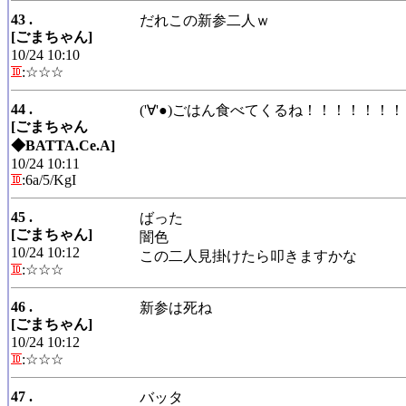
43 .
だれこの新参二人ｗ
[ごまちゃん]
10/24 10:10
:☆☆☆
44 .
('∀'●)ごはん食べてくるね！！！！！
[ごまちゃん
◆BATTA.Ce.A]
10/24 10:11
:6a/5/KgI
45 .
ばった
[ごまちゃん]
闇色
10/24 10:12
この二人見掛けたら叩きますかな
:☆☆☆
46 .
新参は死ね
[ごまちゃん]
10/24 10:12
:☆☆☆
47 .
バッタ