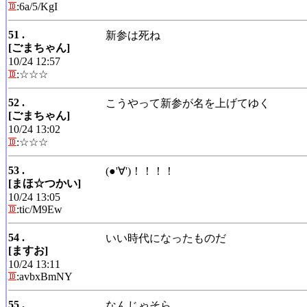
:6a/5/KgI
51 .
新参は死ね
[ごまちゃん]
10/24 12:57
:☆☆☆
52 .
こうやって新参が名を上げてゆく
[ごまちゃん]
10/24 13:02
:☆☆☆
53 .
(●'∀')！！！！
[まほ☆つかい]
10/24 13:05
:tic/M9Ew
54 .
いい時代になったものだ
[ますお]
10/24 13:11
:avbxBmNY
55 .
なんじゃそら