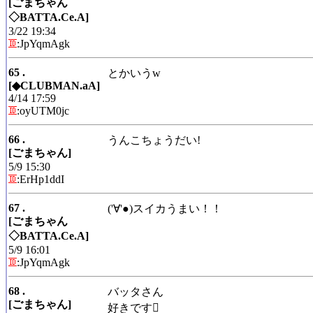
[ごまちゃん
◇BATTA.Ce.A]
3/22 19:34
:JpYqmAgk
65 .
とかいうw
[◆CLUBMAN.aA]
4/14 17:59
:oyUTM0jc
66 .
うんこちょうだい!
[ごまちゃん]
5/9 15:30
:ErHp1ddI
67 .
('∀'●)スイカうまい！！
[ごまちゃん
◇BATTA.Ce.A]
5/9 16:01
:JpYqmAgk
68 .
バッタさん
[ごまちゃん]
好きです