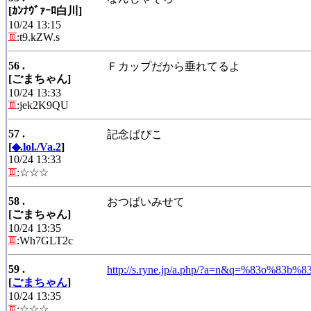
[ｶﾝﾅｳﾞｧｰﾛ白川]
10/24 13:15
:t9.kZW.s
56 .
Ｆカップだから垂れてるよ
[ごまちゃん]
10/24 13:33
:jek2K9QU
57 .
記念ぱぴこ
[
◆.lol./Va.2
]
10/24 13:33
:☆☆☆
58 .
おつぱいみせて
[ごまちゃん]
10/24 13:35
:Wh7GLT2c
59 .
http://s.ryne.jp/a.php/?a=n&q=%83o%83b
[
ごまちゃん
]
10/24 13:35
:☆☆☆