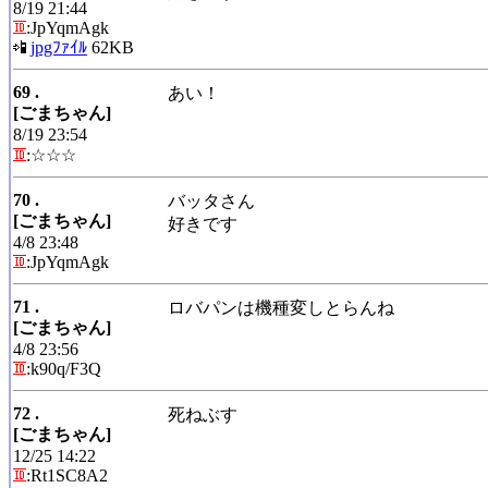
8/19 21:44
:JpYqmAgk
jpgﾌｧｲﾙ
62KB
69 .
あい！
[ごまちゃん]
8/19 23:54
:☆☆☆
70 .
バッタさん
[ごまちゃん]
好きです
4/8 23:48
:JpYqmAgk
71 .
ロバパンは機種変しとらんね
[ごまちゃん]
4/8 23:56
:k90q/F3Q
72 .
死ねぶす
[ごまちゃん]
12/25 14:22
:Rt1SC8A2