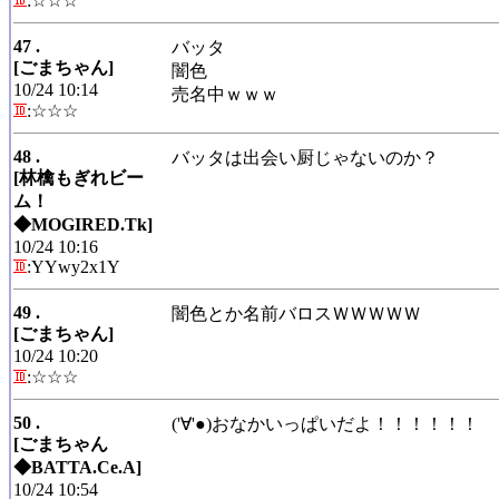
:☆☆☆
47 .
バッタ
[ごまちゃん]
闇色
10/24 10:14
売名中ｗｗｗ
:☆☆☆
48 .
バッタは出会い厨じゃないのか？
[林檎もぎれビー
ム！
◆MOGIRED.Tk]
10/24 10:16
:YYwy2x1Y
49 .
闇色とか名前バロスＷＷＷＷＷ
[ごまちゃん]
10/24 10:20
:☆☆☆
50 .
('∀'●)おなかいっぱいだよ！！！！！！
[ごまちゃん
◆BATTA.Ce.A]
10/24 10:54