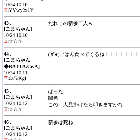
10/24 10:10
:YYwy2x1Y
43 .
だれこの新参二人ｗ
[ごまちゃん]
10/24 10:10
:☆☆☆
44 .
('∀'●)ごはん食べてくるね！！！！！
[ごまちゃん
◆BATTA.Ce.A]
10/24 10:11
:6a/5/KgI
45 .
ばった
[ごまちゃん]
闇色
10/24 10:12
この二人見掛けたら叩きますかな
:☆☆☆
46 .
新参は死ね
[ごまちゃん]
10/24 10:12