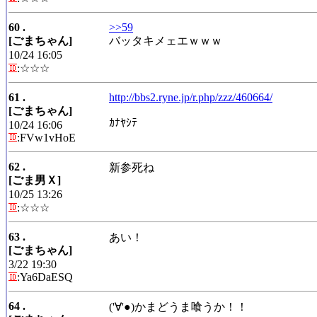
60 .
>>59
[ごまちゃん]
バッタキメェエｗｗｗ
10/24 16:05
:☆☆☆
61 .
http://bbs2.ryne.jp/r.php/zzz/460664/
[ごまちゃん]
ｶﾅﾔｼﾃ
10/24 16:06
:FVw1vHoE
62 .
新参死ね
[ごま男Ｘ]
10/25 13:26
:☆☆☆
63 .
あい！
[ごまちゃん]
3/22 19:30
:Ya6DaESQ
64 .
('∀'●)かまどうま喰うか！！