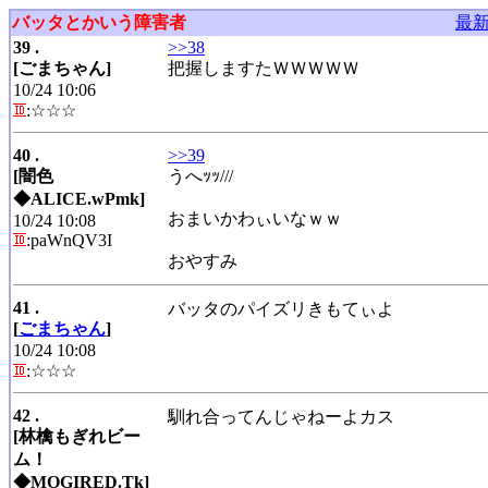
バッタとかいう障害者
最
39 .
>>38
[ごまちゃん]
把握しますたＷＷＷＷＷ
10/24 10:06
:☆☆☆
40 .
>>39
[闇色
うへｯｯ///
◆ALICE.wPmk]
おまいかわぃいなｗｗ
10/24 10:08
:paWnQV3I
おやすみ
41 .
バッタのパイズリきもてぃよ
[
ごまちゃん
]
10/24 10:08
:☆☆☆
42 .
馴れ合ってんじゃねーよカス
[林檎もぎれビー
ム！
◆MOGIRED.Tk]