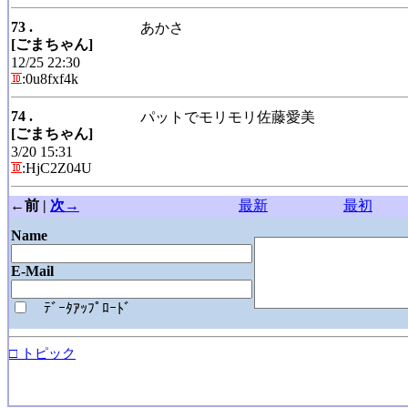
73 .
あかさ
[ごまちゃん]
12/25 22:30
:0u8fxf4k
74 .
パットでモリモリ佐藤愛美
[ごまちゃん]
3/20 15:31
:HjC2Z04U
←前 |
次→
最新
最初
Name
E-Mail
ﾃﾞｰﾀｱｯﾌﾟﾛｰﾄﾞ
□ トピック