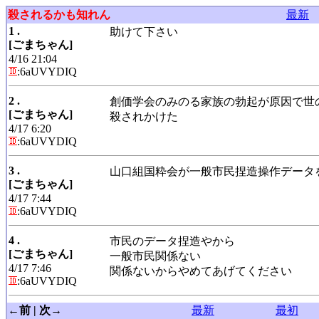
殺されるかも知れん
最新
1 .
助けて下さい
[ごまちゃん]
4/16 21:04
:6aUVYDIQ
2 .
創価学会のみのる家族の勃起が原因で世
[ごまちゃん]
殺されかけた
4/17 6:20
:6aUVYDIQ
3 .
山口組国粋会が一般市民捏造操作データ
[ごまちゃん]
4/17 7:44
:6aUVYDIQ
4 .
市民のデータ捏造やから
[ごまちゃん]
一般市民関係ない
4/17 7:46
関係ないからやめてあげてください
:6aUVYDIQ
←前 | 次→
最新
最初