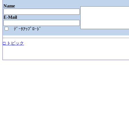
Name
E-Mail
ﾃﾞｰﾀｱｯﾌﾟﾛｰﾄﾞ
□ トピック