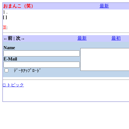
おまんこ（笑）
最新
1 .
[ ]
:
←前 | 次→
最新
最初
Name
E-Mail
ﾃﾞｰﾀｱｯﾌﾟﾛｰﾄﾞ
□ トピック