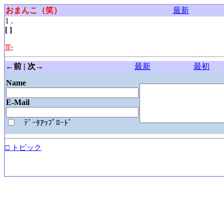
おまんこ（笑）
最新
1 .
[ ]
:
←前 | 次→
最新
最初
Name
E-Mail
ﾃﾞｰﾀｱｯﾌﾟﾛｰﾄﾞ
□ トピック