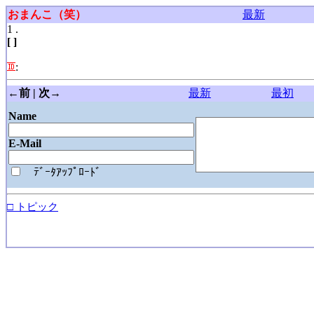
おまんこ（笑）
最新
1 .
[ ]
:
←前 | 次→
最新
最初
Name
E-Mail
ﾃﾞｰﾀｱｯﾌﾟﾛｰﾄﾞ
□ トピック