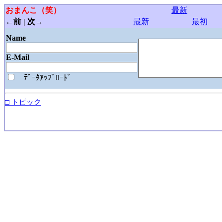
おまんこ（笑）
最新
←前 | 次→
最新
最初
Name
E-Mail
ﾃﾞｰﾀｱｯﾌﾟﾛｰﾄﾞ
□ トピック